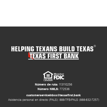
sat
dif
HELPING TEXANS BUILD TEXAS
®
Número de ruta:
113110256
Número NMLS:
772536
customerserviceinbox@texasfirst.bank
Asistencia personal en directo (PALS): 888-TFB-PALS (888-832-7257)