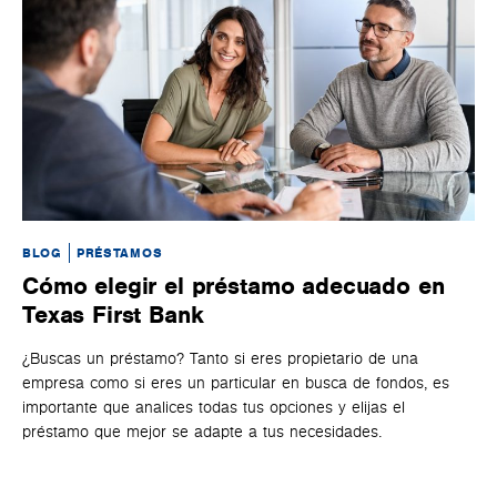
BLOG
PRÉSTAMOS
BL
Cómo elegir el préstamo adecuado en
C
Texas First Bank
a
¿Buscas un préstamo? Tanto si eres propietario de una
Un
empresa como si eres un particular en busca de fondos, es
má
importante que analices todas tus opciones y elijas el
fon
préstamo que mejor se adapte a tus necesidades.
que
ba
Fir