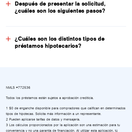
Después de presentar la solicitud,
¿cuáles son los siguientes pasos?
¿Cuáles son los distintos tipos de
préstamos hipotecarios?
NMLS #772536
Todos los préstamos están sujetos a aprobación crediticia.
1 $0 de enganche disponible para compradores que califican en determinados
tipos de hipotecas. Solicita más información a un representante.
2 Pueden aplicarse tarifas de datos y mensajería.
3 Los cálculos proporcionados por la aplicación son una estimación para tu
conveniencia y no una garantía de financiación. Al utilizar esta aplicación, tú