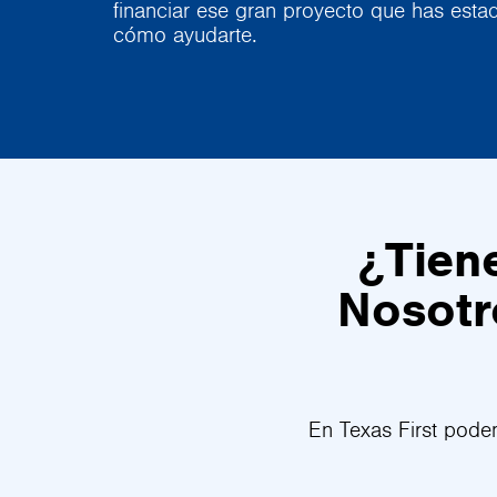
financiar ese gran proyecto que has est
cómo ayudarte.
¿Tien
Nosotr
En Texas First pode