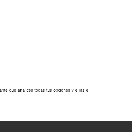
BLOG
BANCO
La difere
te que analices todas tus opciones y elijas el
A la hora de bu