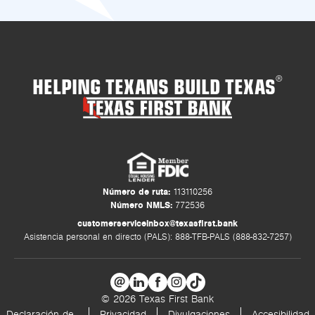
HELPING TEXANS BUILD TEXAS
®
Número de ruta:
113110256
Número NMLS:
772536
customerserviceinbox@texasfirst.bank
Asistencia personal en directo (PALS): 888-TFB-PALS (888-832-7257)
© 2026 Texas First Bank
Declaración de
Privacidad
Divulgaciones
Accesibilidad