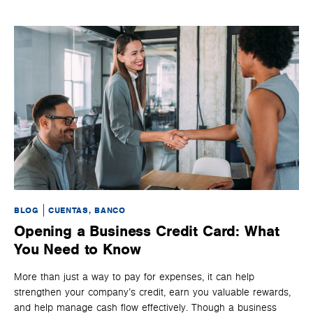
BLOG
CUENTAS, BANCO
BL
Opening a Business Credit Card: What
U
You Need to Know
P
More than just a way to pay for expenses, it can help
Whe
strengthen your company’s credit, earn you valuable rewards,
spe
and help manage cash flow effectively. Though a business
tha