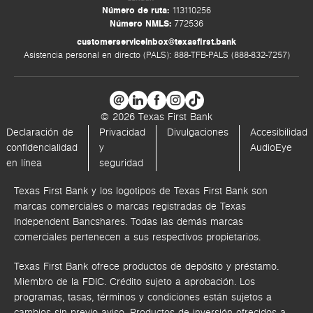
Número de ruta:
113110256
Número NMLS:
772536
customerserviceinbox@texasfirst.bank
Asistencia personal en directo (PALS): 888-TFB-PALS (888-832-7257)
© 2026 Texas First Bank
Declaración de
Privacidad
Divulgaciones
Accesibilidad
confidencialidad
y
AudioEye
en línea
seguridad
Texas First Bank y los logotipos de Texas First Bank son
marcas comerciales o marcas registradas de Texas
Independent Bancshares. Todas las demás marcas
comerciales pertenecen a sus respectivos propietarios.
Texas First Bank ofrece productos de depósito y préstamo.
Miembro de la FDIC. Crédito sujeto a aprobación. Los
programas, tasas, términos y condiciones están sujetos a
cambios sin previo aviso. Productos de inversión ofrecidos a