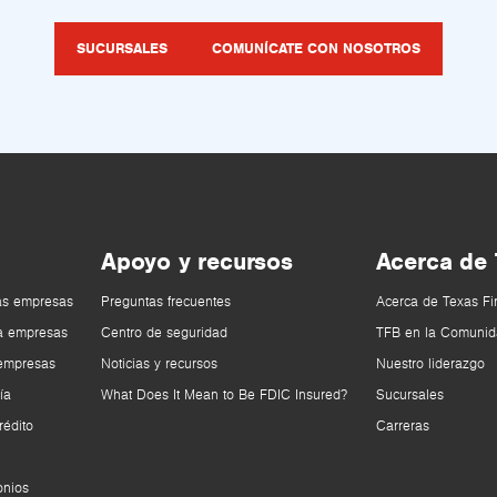
SUCURSALES
COMUNÍCATE CON NOSOTROS
Apoyo y recursos
Acerca de
as empresas
Preguntas frecuentes
Acerca de Texas Fi
a empresas
Centro de seguridad
TFB en la Comunid
 empresas
Noticias y recursos
Nuestro liderazgo
ía
What Does It Mean to Be FDIC Insured?
Sucursales
rédito
Carreras
onios