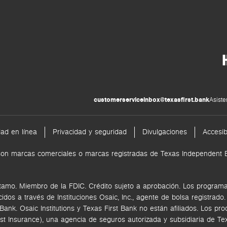
customerserviceinbox@texasfirst.bank
Asiste
dad en línea
Privacidad y seguridad
Divulgaciones
Accesib
nk son marcas comerciales o marcas registradas de Texas Independen
tamo. Miembro de la FDIC. Crédito sujeto a aprobación. Los programas
ecidos a través de
Instituciones Osaic, Inc.,
agente de bolsa registrado
k. Osaic Institutions y Texas First Bank no están afiliados.
Los pro
rst Insurance), una agencia de seguros autorizada y subsidiaria de 