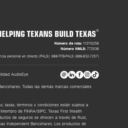
HELPING TEXANS BUILD TEXAS
®
Número de ruta:
113110256
Número NMLS:
772536
ncia personal en directo (PALS): 888-TFB-PALS (888-832-7257)
ilidad AudioEye
t Bancshares. Todas las demás marcas comerciales
, tasas, términos y condiciones están sujetos a
. Miembro de FINRA/SIPC.
Texas First Wealth
ductos de seguros se ofrecen a través de Rust,
Texas Independent Bancshares. Los productos de