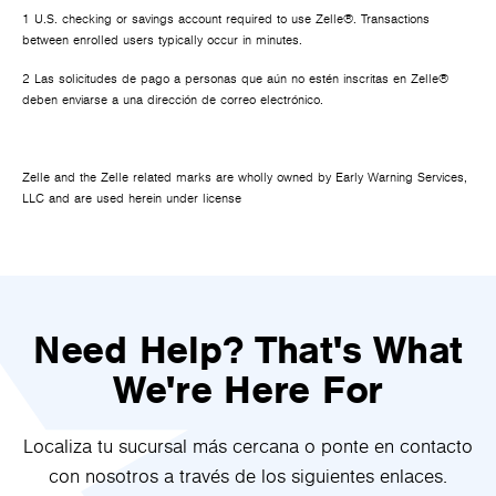
1 U.S. checking or savings account required to use Zelle®. Transactions
between enrolled users typically occur in minutes.
2 Las solicitudes de pago a personas que aún no estén inscritas en Zelle®
deben enviarse a una dirección de correo electrónico.
Zelle and the Zelle related marks are wholly owned by Early Warning Services,
LLC and are used herein under license
Need Help? That's What
We're Here For
Localiza tu sucursal más cercana o ponte en contacto
con nosotros a través de los siguientes enlaces.