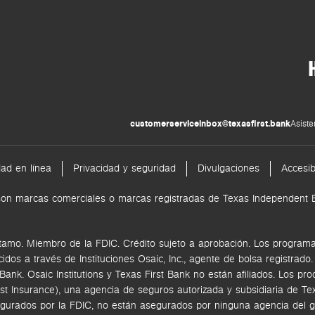
customerserviceinbox@texasfirst.bank
Asiste
dad en línea
Privacidad y seguridad
Divulgaciones
Accesib
nk son marcas comerciales o marcas registradas de Texas Independen
tamo. Miembro de la FDIC. Crédito sujeto a aprobación. Los programas
ecidos a través de
Instituciones Osaic, Inc.,
agente de bolsa registrado
k. Osaic Institutions y Texas First Bank no están afiliados.
Los pro
rst Insurance), una agencia de seguros autorizada y subsidiaria de 
gurados por la FDIC, no están asegurados por ninguna agencia del go