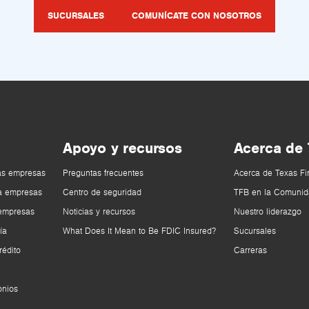
SUCURSALES
COMUNÍCATE CON NOSOTROS
Apoyo y recursos
Acerca de
as empresas
Preguntas frecuentes
Acerca de Texas Fi
a empresas
Centro de seguridad
TFB en la Comunid
 empresas
Noticias y recursos
Nuestro liderazgo
ía
What Does It Mean to Be FDIC Insured?
Sucursales
rédito
Carreras
onios