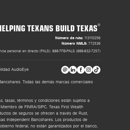
HELPING TEXANS BUILD TEXAS
®
Número de ruta:
113110256
Número NMLS:
772536
ncia personal en directo (PALS): 888-TFB-PALS (888-832-7257)
ilidad AudioEye
t Bancshares. Todas las demás marcas comerciales
, tasas, términos y condiciones están sujetos a
. Miembro de FINRA/SIPC.
Texas First Wealth
ductos de seguros se ofrecen a través de Rust,
Texas Independent Bancshares. Los productos de
bierno federal, no están garantizados por el banco,