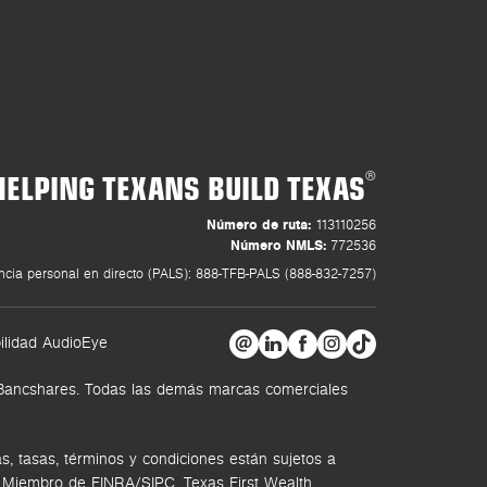
HELPING TEXANS BUILD TEXAS
®
Número de ruta:
113110256
Número NMLS:
772536
ncia personal en directo (PALS): 888-TFB-PALS (888-832-7257)
ilidad AudioEye
t Bancshares. Todas las demás marcas comerciales
, tasas, términos y condiciones están sujetos a
. Miembro de FINRA/SIPC.
Texas First Wealth