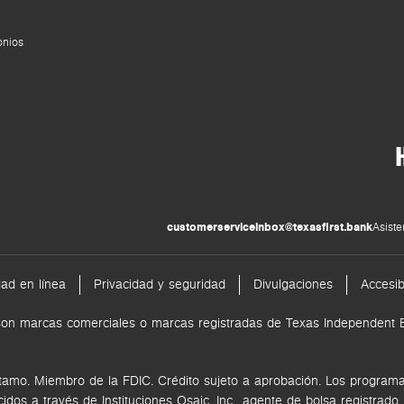
onios
customerserviceinbox@texasfirst.bank
Asiste
dad en línea
Privacidad y seguridad
Divulgaciones
Accesib
nk son marcas comerciales o marcas registradas de Texas Independen
tamo. Miembro de la FDIC. Crédito sujeto a aprobación. Los programas
ecidos a través de
Instituciones Osaic, Inc.,
agente de bolsa registrado