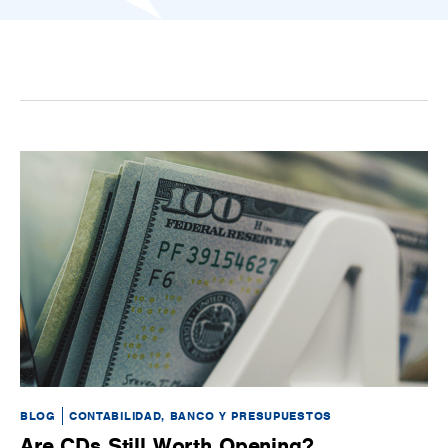
BLOG
CONTABILIDAD, BANCO Y PRESUPUESTOS
BL
Are CDs Still Worth Opening?
C