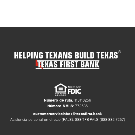
HELPING TEXANS BUILD TEXAS
®
Número de ruta:
113110256
Número NMLS:
772536
customerserviceinbox@texasfirst.bank
Asistencia personal en directo (PALS): 888-TFB-PALS (888-832-7257)