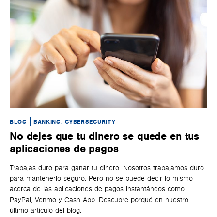
BLOG
BANKING, CYBERSECURITY
BL
No dejes que tu dinero se quede en tus
H
aplicaciones de pagos
Es
con
Trabajas duro para ganar tu dinero. Nosotros trabajamos duro
en
para mantenerlo seguro. Pero no se puede decir lo mismo
cam
acerca de las aplicaciones de pagos instantáneos como
sa
PayPal, Venmo y Cash App. Descubre porqué en nuestro
último artículo del blog.