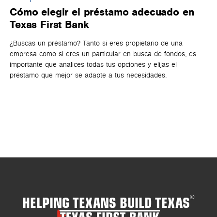
Cómo elegir el préstamo adecuado en
P
Texas First Bank
n
¿Buscas un préstamo? Tanto si eres propietario de una
Co
empresa como si eres un particular en busca de fondos, es
mu
importante que analices todas tus opciones y elijas el
qu
préstamo que mejor se adapte a tus necesidades.
co
her
emp
ma
bas
HELPING TEXANS BUILD TEXAS
®