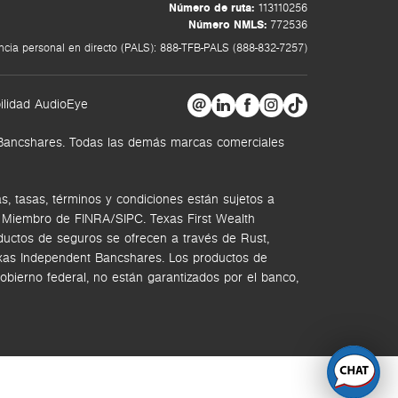
Número de ruta:
113110256
Número NMLS:
772536
ncia personal en directo (PALS): 888-TFB-PALS (888-832-7257)
ilidad AudioEye
t Bancshares. Todas las demás marcas comerciales
, tasas, términos y condiciones están sujetos a
. Miembro de FINRA/SIPC.
Texas First Wealth
ductos de seguros se ofrecen a través de Rust,
Texas Independent Bancshares. Los productos de
bierno federal, no están garantizados por el banco,