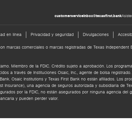
customerserviceinbox@texasfirst.bank
Asiste
dad en línea
Privacidad y seguridad
Divulgaciones
Accesib
nk son marcas comerciales o marcas registradas de Texas Independen
tamo. Miembro de la FDIC. Crédito sujeto a aprobación. Los programas
ecidos a través de
Instituciones Osaic, Inc.,
agente de bolsa registrado
k. Osaic Institutions y Texas First Bank no están afiliados.
Los pro
rst Insurance), una agencia de seguros autorizada y subsidiaria de 
gurados por la FDIC, no están asegurados por ninguna agencia del go
bancaria y pueden perder valor.