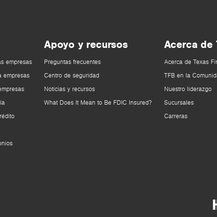
Apoyo y recursos
Acerca de
as empresas
Preguntas frecuentes
Acerca de Texas Fi
a empresas
Centro de seguridad
TFB en la Comunid
 empresas
Noticias y recursos
Nuestro liderazgo
ía
What Does It Mean to Be FDIC Insured?
Sucursales
rédito
Carreras
onios