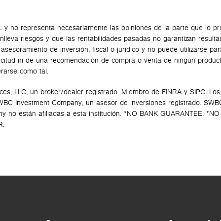
c. y no representa necesariamente las opiniones de la parte que lo pr
conlleva riesgos y que las rentabilidades pasadas no garantizan result
sesoramiento de inversión, fiscal o jurídico y no puede utilizarse par
olicitud ni de una recomendación de compra o venta de ningún produc
erarse como tal.
ces, LLC, un broker/dealer registrado. Miembro de FINRA y SIPC. Los
SWBC Investment Company, un asesor de inversiones registrado. SWB
y no están afiliadas a esta institución. *NO BANK GUARANTEE. *NO
R.