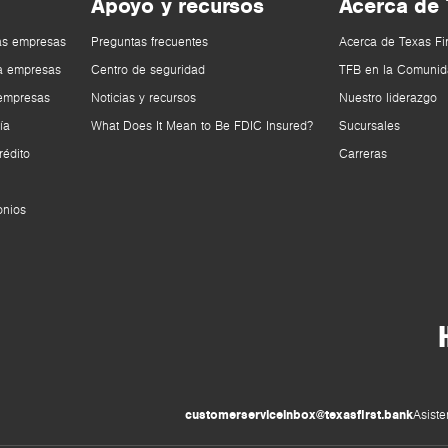
Apoyo y recursos
Acerca de
as empresas
Preguntas frecuentes
Acerca de Texas Fi
a empresas
Centro de seguridad
TFB en la Comunid
 empresas
Noticias y recursos
Nuestro liderazgo
ía
What Does It Mean to Be FDIC Insured?
Sucursales
rédito
Carreras
onios
customerserviceinbox@texasfirst.bank
Asiste