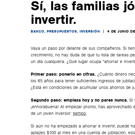
Sí, las familias 
invertir.
BANCO, PRESUPUESTOS, INVERSIÓN
4 DE JUNIO D
Vaya un paso por delante de sus compañeros. Si tien
crecimiento, no hay duda de que tu lista de tareas p
un día cualquiera. ¿Qué lugar ocupa "ahorrar e inverti
Primer paso: ponerlo en cifras.
¿Cuánto dinero nece
los 65 años para tener suficientes ingresos de jubila
¿Está en condiciones de acumular unos ahorros de ju
Segundo paso: empieza hoy y no pares nunca.
Si
¡enhorabuena! Al empezar pronto, has aprovechado el
de un joven inversor:
tiempo
.
Si aún no ha empezado a ahorrar e invertir, puede 
aplazes $100 al mes en una cuenta de jubilación, es