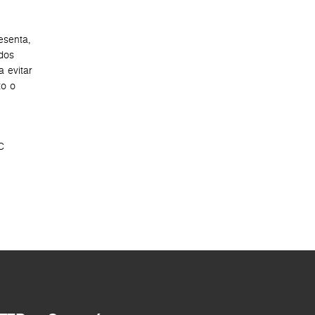
esenta,
ados
a evitar
to o
C