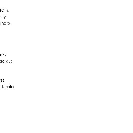
re la
es y
dinero
rés
ede que
rst
 familia.