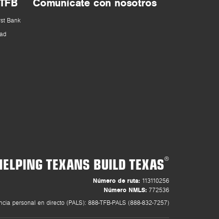
 TFB
Comunícate con nosotros
rst Bank
ad
HELPING TEXANS BUILD TEXAS
®
Número de ruta:
113110256
Número NMLS:
772536
ncia personal en directo (PALS): 888-TFB-PALS (888-832-7257)