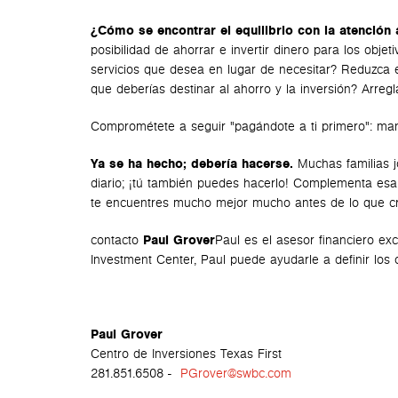
¿Cómo se
encontrar el equilibrio con la atenció
posibilidad de ahorrar e invertir dinero para los obje
servicios que desea en lugar de necesitar? Reduzca e
que deberías destinar al ahorro y la inversión? Arreg
Comprométete a seguir "pagándote a ti primero": mant
Ya se ha hecho; debería hacerse.
Muchas familias j
diario; ¡tú también puedes hacerlo! Complementa esa 
te encuentres mucho mejor mucho antes de lo que c
contacto
Paul Grover
Paul es el asesor financiero exc
Investment Center, Paul puede ayudarle a definir los o
Paul Grover
Centro de Inversiones Texas First
281.851.6508 -
PGrover@swbc.com