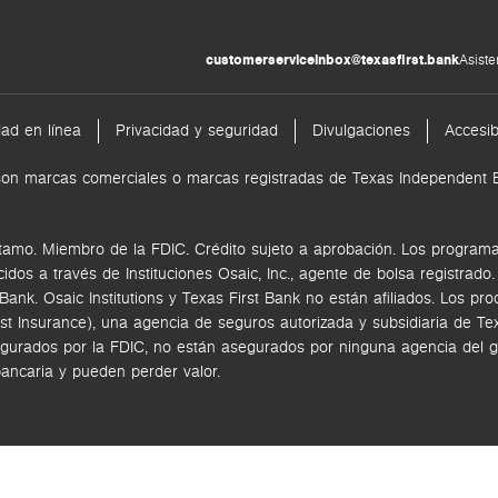
customerserviceinbox@texasfirst.bank
Asiste
dad en línea
Privacidad y seguridad
Divulgaciones
Accesib
nk son marcas comerciales o marcas registradas de Texas Independen
tamo. Miembro de la FDIC. Crédito sujeto a aprobación. Los programas
ecidos a través de
Instituciones Osaic, Inc.,
agente de bolsa registrado
k. Osaic Institutions y Texas First Bank no están afiliados.
Los pro
rst Insurance), una agencia de seguros autorizada y subsidiaria de 
gurados por la FDIC, no están asegurados por ninguna agencia del go
bancaria y pueden perder valor.