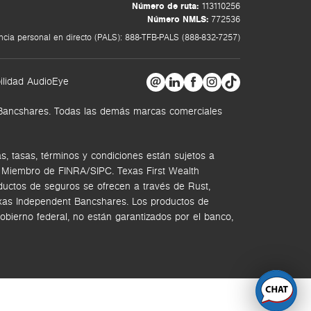
Número de ruta:
113110256
Número NMLS:
772536
ncia personal en directo (PALS): 888-TFB-PALS (888-832-7257)
ilidad AudioEye
t Bancshares. Todas las demás marcas comerciales
, tasas, términos y condiciones están sujetos a
. Miembro de FINRA/SIPC.
Texas First Wealth
ductos de seguros se ofrecen a través de Rust,
Texas Independent Bancshares. Los productos de
bierno federal, no están garantizados por el banco,