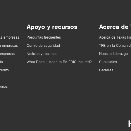
Apoyo y recursos
Acerca de
as empresas
Preguntas frecuentes
Acerca de Texas Fi
a empresas
Centro de seguridad
TFB en la Comunid
 empresas
Noticias y recursos
Nuestro liderazgo
ía
What Does It Mean to Be FDIC Insured?
Sucursales
rédito
Carreras
onios