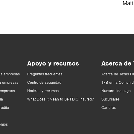
Matt
Apoyo y recursos
Acerca de
as empresas
Preguntas frecuentes
Acerca de Texas Fi
a empresas
Centro de seguridad
TFB en la Comunid
 empresas
Noticias y recursos
Nuestro liderazgo
ía
What Does It Mean to Be FDIC Insured?
Sucursales
rédito
Carreras
onios