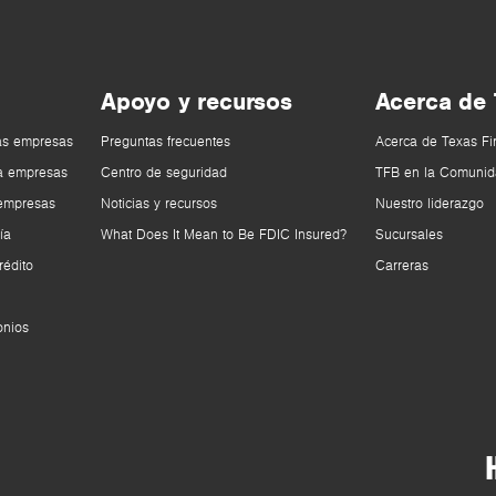
Apoyo y recursos
Acerca de
as empresas
Preguntas frecuentes
Acerca de Texas Fi
a empresas
Centro de seguridad
TFB en la Comunid
 empresas
Noticias y recursos
Nuestro liderazgo
ía
What Does It Mean to Be FDIC Insured?
Sucursales
rédito
Carreras
onios