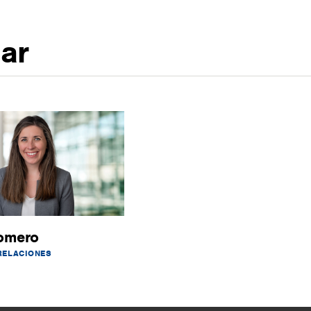
gar
omero
RELACIONES