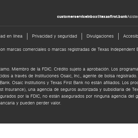
customerserviceinbox@texasfirst.bank
Asiste
dad en línea
Privacidad y seguridad
Divulgaciones
Accesib
nk son marcas comerciales o marcas registradas de Texas Independen
tamo. Miembro de la FDIC. Crédito sujeto a aprobación. Los programas
ecidos a través de
Instituciones Osaic, Inc.,
agente de bolsa registrado
k. Osaic Institutions y Texas First Bank no están afiliados.
Los pro
rst Insurance), una agencia de seguros autorizada y subsidiaria de 
gurados por la FDIC, no están asegurados por ninguna agencia del go
bancaria y pueden perder valor.