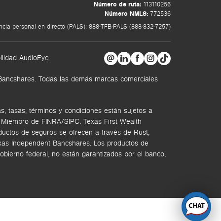
Número de ruta:
113110256
Número NMLS:
772536
ncia personal en directo (PALS): 888-TFB-PALS (888-832-7257)
ilidad AudioEye
t Bancshares. Todas las demás marcas comerciales
, tasas, términos y condiciones están sujetos a
. Miembro de FINRA/SIPC.
Texas First Wealth
ductos de seguros se ofrecen a través de Rust,
Texas Independent Bancshares. Los productos de
bierno federal, no están garantizados por el banco,